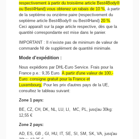
respectivement à partir du troisième article Best4Body®
ou Best4Hand) vous obtenez un rabais de 10 %
, à partir
de la septième ou onzième paire (respectivement du
septième article Best4Body® ou Best4Hand)
20 %
.
Ceci apparaît sur la page article respective, dès que la
quantité correspondante est mise dans le panier.
IMPORTANT : Il n’existe pas de minimum de valeur de
commande NI de supplément de quantité minimale.
Mode d’expédition :
Nous expédions par DHL-Euro Service. Frais pour la
France p.e.: 9,35 Euro.
À partir d'une valeur de 100,-
Euro: consigne gratuit pour la France et
Luxembourg.
Pour les prix d'autres pays de la UE,
consultez le tableau suivant:
Zone 1 pays:
BE, CZ, CH, DK, NL, LU, LI,
MC, PL, jusq'au 30kg:
12,55 €
Zone 2 pays:
AD, ES, GB , GI, HU, IT, SE, SI, SM, SK, VA, jusq'au