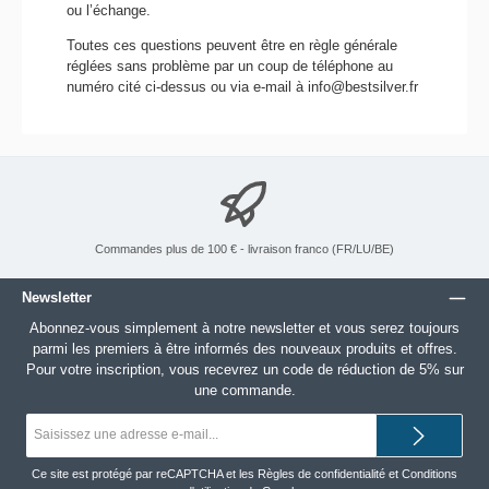
ou l’échange.
Toutes ces questions peuvent être en règle générale
réglées sans problème par un coup de téléphone au
numéro cité ci-dessus ou via e-mail à info@bestsilver.fr
Commandes plus de 100 € - livraison franco (FR/LU/BE)
Newsletter
Abonnez-vous simplement à notre newsletter et vous serez toujours
parmi les premiers à être informés des nouveaux produits et offres.
Pour votre inscription, vous recevrez un code de réduction de 5% sur
une commande.
Adresse
e-
mail*
Ce site est protégé par reCAPTCHA et les
Règles de confidentialité
et
Conditions