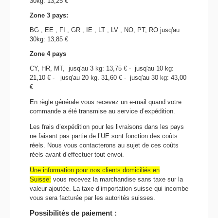
30kg: 13,25 €
Zone 3 pays:
BG , EE , FI , GR , IE , LT , LV , NO, PT, RO jusq'au
30kg: 13,85 €
Zone 4 pays
CY, HR, MT,
jusq'au 3 kg: 13,75 € -
jusq'au 10 kg:
21,10 € -
jusq'au 20 kg. 31,60 € -
jusq'au 30 kg: 43,00
€
En règle générale vous recevez un e-mail quand votre
commande a été transmise au service d’expédition.
Les frais d’expédition pour les livraisons dans les pays
ne faisant pas partie de l’UE sont fonction des coûts
réels. Nous vous contacterons au sujet de ces coûts
réels avant d’effectuer tout envoi.
Une information pour nos clients domiciliés en
Suisse:
vous recevez la marchandise sans taxe sur la
valeur ajoutée. La taxe d’importation suisse qui incombe
vous sera facturée par les autorités suisses.
Possibilités de paiement :