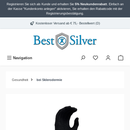
Registrieren Sie sich als Kunde und erhalten Sie
5% Neukundenrabatt
. Einfach an
alt springen
der Kasse "Kundenkonto anlegen" aktivieren, Sie erhalten den Rabattcode mit der
Registrierungsbestätigung.
Kostenloser Versand ab € 75,- Bestellwert (D)
Navigation
Gesundheit
bei Sklerodermie
Bildergalerie überspringen