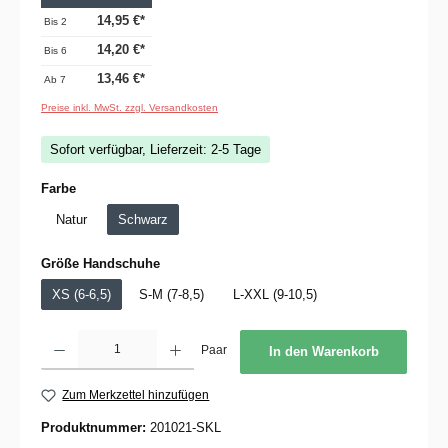
14,95 €*
Bis
2
14,20 €*
Bis
6
13,46 €*
Ab
7
Preise inkl. MwSt. zzgl. Versandkosten
Sofort verfügbar, Lieferzeit: 2-5 Tage
auswählen
Farbe
Natur
Schwarz
auswählen
Größe Handschuhe
XS (6-6,5)
S-M (7-8,5)
L-XXL (9-10,5)
Produkt Anzahl: Gib den gewünschten Wert ein oder benutze die Schaltflächen um die 
Paar
In den Warenkorb
Zum Merkzettel hinzufügen
Produktnummer:
201021-SKL