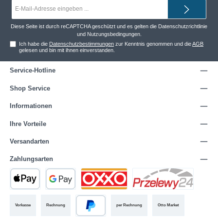
E-
Mail-
Adresse*
Diese Seite ist durch reCAPTCHA geschützt und es gelten die
Datenschutzrichtlinie
und
Nutzungsbedingungen
.
Ich habe die
Datenschutzbestimmungen
zur Kenntnis genommen und die
AGB
gelesen und bin mit ihnen einverstanden.
Service-Hotline
Shop Service
Informationen
Ihre Vorteile
Versandarten
Zahlungsarten
Vorkasse
Rechnung
per Rechnung
Otto Market