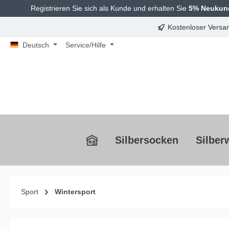
Registrieren Sie sich als Kunde und erhalten Sie
5% Neukun
springen
Zur Hauptnavigation springen
Kostenloser Versan
Deutsch
Service/Hilfe
Silbersocken
Silber
Sport
Wintersport