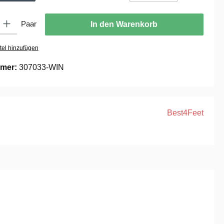
ib den gewünschten Wert ein oder benutze die Schaltflächen um die Anzahl zu er
Paar
In den Warenkorb
tel hinzufügen
mer:
307033-WIN
Best4Feet