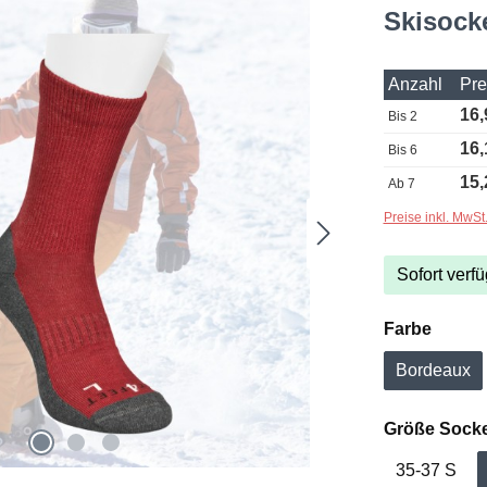
Skisock
Anzahl
Pre
16,
Bis
2
16,
Bis
6
15,
Ab
7
Preise inkl. MwSt
Sofort verfü
auswä
Farbe
Bordeaux
Größe Sock
35-37 S