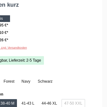
en kurz
is
95 €*
10 €*
26 €*
. zzgl. Versandkosten
gbar, Lieferzeit: 2-5 Tage
hlen
Forest
Navy
Schwarz
auswählen
en
38-40 M
41-43 L
44-46 XL
47-50 XXL
(Diese Option ist zurze