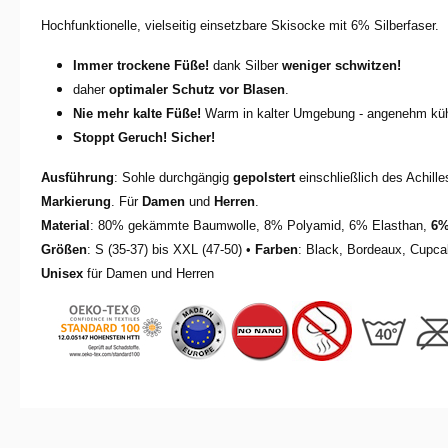
Hochfunktionelle, vielseitig einsetzbare Skisocke mit 6% Silberfaser.
Immer trockene Füße!
dank Silber
weniger schwitzen!
daher
optimaler Schutz vor Blasen
.
Nie mehr kalte Füße!
Warm in kalter Umgebung - angenehm kü
Stoppt Geruch! Sicher!
Ausführung
: Sohle durchgängig
gepolstert
einschließlich des Achil
Markierung
. Für
Damen
und
Herren
.
Material
: 80% gekämmte Baumwolle, 8% Polyamid, 6% Elasthan,
6
%
Größen
: S (35-37) bis XXL (47-50) •
Farben
: Black, Bordeaux, Cupca
Unisex
für Damen und Herren