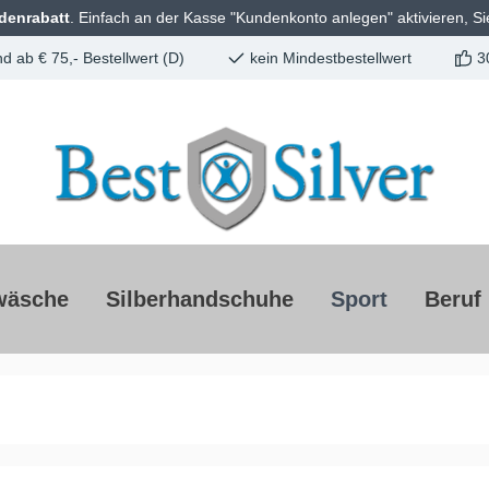
denrabatt
. Einfach an der Kasse "Kundenkonto anlegen" aktivieren, Si
d ab € 75,- Bestellwert (D)
kein Mindestbestellwert
3
wäsche
Silberhandschuhe
Sport
Beruf