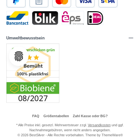
Umweltbewusstsein
FAQ
Größentabellen
Zahl Kasse oder BG?
* Alle Preise inkl. gesetzl. Mehrwertsteuer zzgl.
Versandkosten
und ggf.
Nachnahmegebühren, wenn nicht anders angegeben.
© 2026 BestSilver - Alle Rechte vorbehalten. Theme by
ThemeWare®