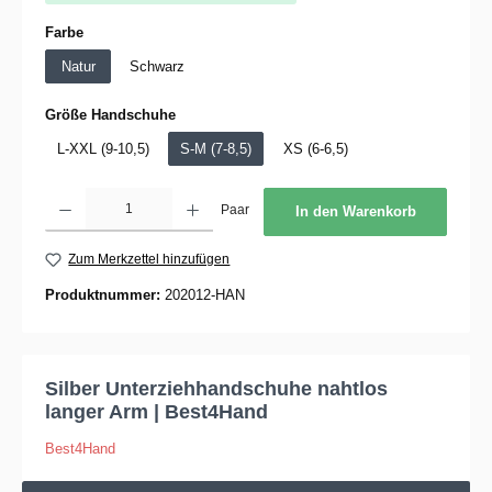
auswählen
Farbe
Natur
Schwarz
auswählen
Größe Handschuhe
L-XXL (9-10,5)
S-M (7-8,5)
XS (6-6,5)
Produkt Anzahl: Gib den gewünschten Wert ein oder benutze die Schaltflächen um die 
Paar
In den Warenkorb
Zum Merkzettel hinzufügen
Produktnummer:
202012-HAN
Silber Unterziehhandschuhe nahtlos
langer Arm | Best4Hand
Best4Hand