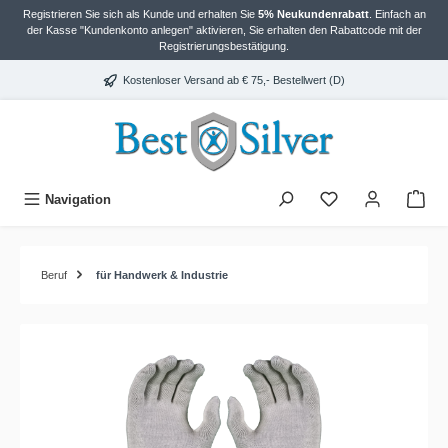
Registrieren Sie sich als Kunde und erhalten Sie
5% Neukundenrabatt
. Einfach an
alt springen
der Kasse "Kundenkonto anlegen" aktivieren, Sie erhalten den Rabattcode mit der
Registrierungsbestätigung.
Kostenloser Versand ab € 75,- Bestellwert (D)
Navigation
Beruf
für Handwerk & Industrie
Bildergalerie überspringen