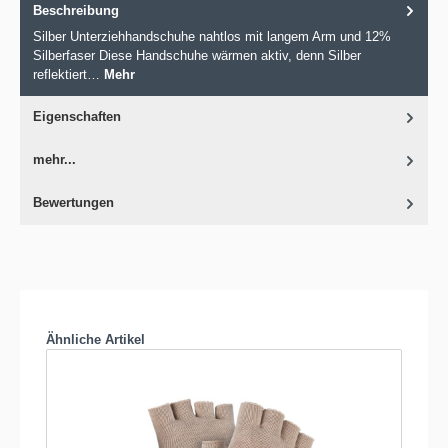
Beschreibung
Silber Unterziehhandschuhe nahtlos mit langem Arm und 12%
Silberfaser Diese Handschuhe wärmen aktiv, denn Silber
reflektiert…
Mehr
Eigenschaften
mehr...
Bewertungen
Produktgalerie überspringen
Ähnliche Artikel