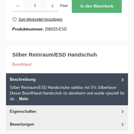
Produkt Anzahl: Gib den gewünschten Wert ein oder benutze die Schaltflächen um die 
Paar
In den Warenkorb
Zum Merkzettel hinzufügen
Produktnummer:
206033-ESD
Silber Reinraum/ESD Handschuh
Best4Hand
Beschreibung
Silber Reinraum/ESD Handschuhe nahtlos mit 5% Silberfaser
Dieser Best4Hand Handschuh ist abriebarm und wurde speziell für
de…
Mehr
Eigenschaften
Bewertungen