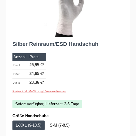
Silber Reinraum/ESD Handschuh
Anzahl
Preis
25,95 €*
Bis
1
24,65 €*
Bis
3
23,36 €*
Ab
4
Preise inkl. MwSt. zzgl. Versandkosten
Sofort verfügbar, Lieferzeit: 2-5 Tage
auswählen
Größe Handschuhe
L-XXL (9-10,5)
S-M (7-8,5)