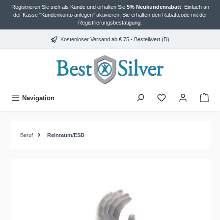
Registrieren Sie sich als Kunde und erhalten Sie
5% Neukundenrabatt
. Einfach an
alt springen
der Kasse "Kundenkonto anlegen" aktivieren, Sie erhalten den Rabattcode mit der
Registrierungsbestätigung.
Kostenloser Versand ab € 75,- Bestellwert (D)
Navigation
Beruf
Reinraum/ESD
Bildergalerie überspringen