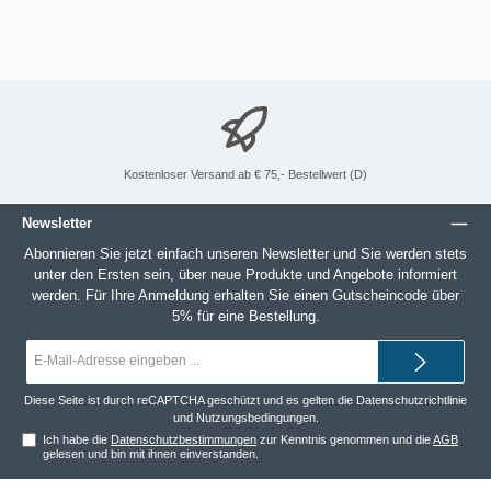
Kostenloser Versand ab € 75,- Bestellwert (D)
Newsletter
Abonnieren Sie jetzt einfach unseren Newsletter und Sie werden stets
unter den Ersten sein, über neue Produkte und Angebote informiert
werden. Für Ihre Anmeldung erhalten Sie einen Gutscheincode über
5% für eine Bestellung.
E-
Mail-
Adresse*
Diese Seite ist durch reCAPTCHA geschützt und es gelten die
Datenschutzrichtlinie
und
Nutzungsbedingungen
.
Ich habe die
Datenschutzbestimmungen
zur Kenntnis genommen und die
AGB
gelesen und bin mit ihnen einverstanden.