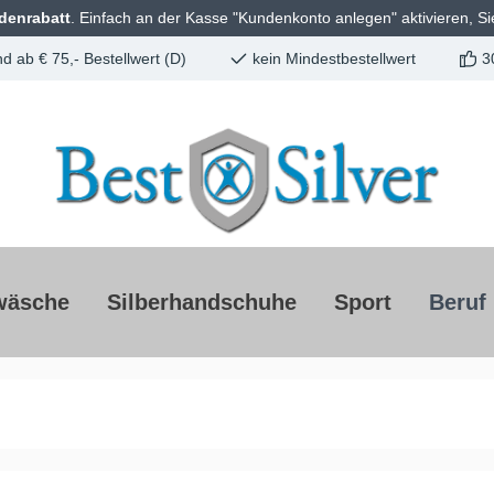
denrabatt
. Einfach an der Kasse "Kundenkonto anlegen" aktivieren, Si
d ab € 75,- Bestellwert (D)
kein Mindestbestellwert
3
wäsche
Silberhandschuhe
Sport
Beruf