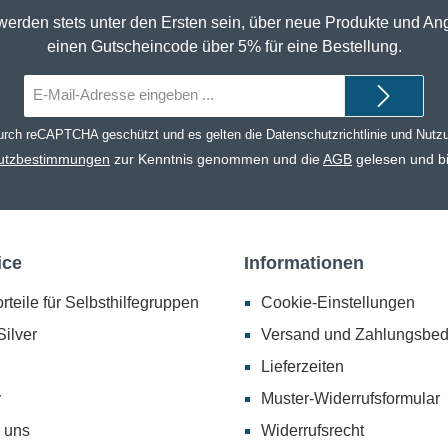
werden stets unter den Ersten sein, über neue Produkte und An
einen Gutscheincode über 5% für eine Bestellung.
E-
Mail-
Adresse*
durch reCAPTCHA geschützt und es gelten die
Datenschutzrichtlinie
und
Nutz
utzbestimmungen
zur Kenntnis genommen und die
AGB
gelesen und bi
ice
Informationen
rteile für Selbsthilfegruppen
Cookie-Einstellungen
ilver
Versand und Zahlungsbe
Lieferzeiten
r
Muster-Widerrufsformular
 uns
Widerrufsrecht