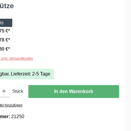
ütze
is
75 €*
78 €*
80 €*
. zzgl. Versandkosten
gbar, Lieferzeit: 2-5 Tage
ib den gewünschten Wert ein oder benutze die Schaltflächen um die Anzahl zu er
Stück
In den Warenkorb
tel hinzufügen
mer:
21250