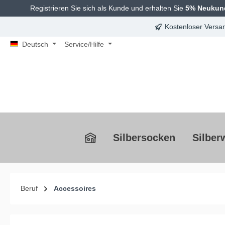
Registrieren Sie sich als Kunde und erhalten Sie
5% Neukun
springen
Zur Hauptnavigation springen
Kostenloser Versan
Deutsch
Service/Hilfe
Silbersocken
Silber
Beruf
Accessoires