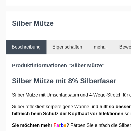
Silber Mütze
Beschreibung
Eigenschaften
mehr...
Bewe
Produktinformationen "Silber Mütze"
Silber Mütze mit 8% Silberfaser
Silber Mütze mit Umschlagsaum und 4-Wege-Stretch für o
Silber reflektiert körpereigene Wärme und
hilft so besse
hilfreich beim Schutz der Kopfhaut vor Infektionen
sei
Sie möchten mehr
F
a
r
b
e
?
Färben Sie einfach die Silber 