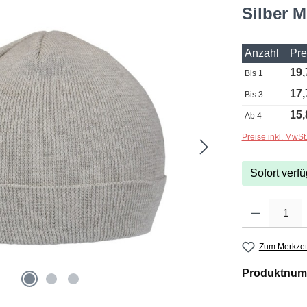
Silber M
Anzahl
Pre
19,
Bis
1
17,
Bis
3
15,
Ab
4
Preise inkl. MwSt
Sofort verfü
Produkt Anzahl: G
Zum Merkzet
Produktnum