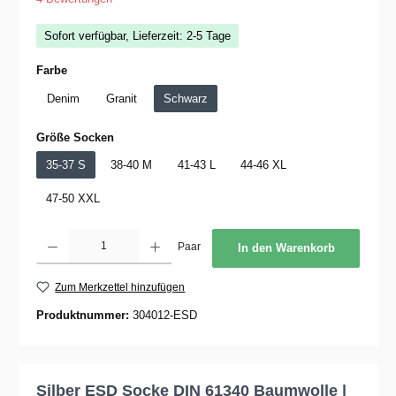
Sofort verfügbar, Lieferzeit: 2-5 Tage
auswählen
Farbe
Denim
Granit
Schwarz
auswählen
Größe Socken
35-37 S
38-40 M
41-43 L
44-46 XL
47-50 XXL
Produkt Anzahl: Gib den gewünschten Wert ein oder benutze die Schaltflächen um die 
Paar
In den Warenkorb
Zum Merkzettel hinzufügen
Produktnummer:
304012-ESD
Silber ESD Socke DIN 61340 Baumwolle |