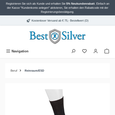
Registrieren Sie sich als Kunde und erhalten Sie
5% Neukundenrabatt
. Einfach an
alt springen
der Kasse "Kundenkonto anlegen" aktivieren, Sie erhalten den Rabattcode mit der
Registrierungsbestätigung.
Kostenloser Versand ab € 75,- Bestellwert (D)
Navigation
Beruf
Reinraum/ESD
Bildergalerie überspringen