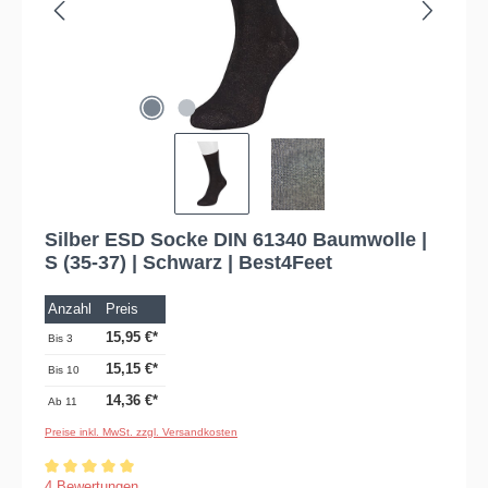
Silber ESD Socke DIN 61340 Baumwolle |
S (35-37) | Schwarz | Best4Feet
Anzahl
Preis
15,95 €*
Bis
3
15,15 €*
Bis
10
14,36 €*
Ab
11
Preise inkl. MwSt. zzgl. Versandkosten
Durchschnittliche Bewertung von 5 von 5 Sternen
4 Bewertungen