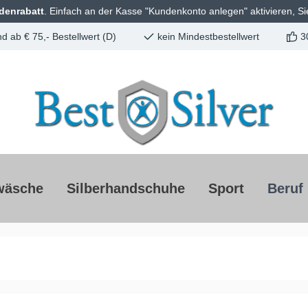
denrabatt
. Einfach an der Kasse "Kundenkonto anlegen" aktivieren, Si
d ab € 75,- Bestellwert (D)
kein Mindestbestellwert
3
wäsche
Silberhandschuhe
Sport
Beruf