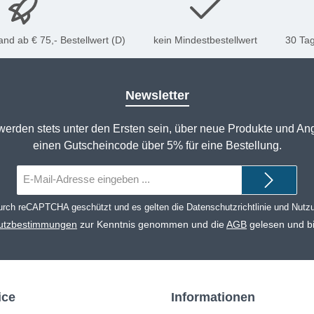
nd ab € 75,- Bestellwert (D)
kein Mindestbestellwert
30 Tag
Newsletter
werden stets unter den Ersten sein, über neue Produkte und An
einen Gutscheincode über 5% für eine Bestellung.
E-
Mail-
Adresse*
durch reCAPTCHA geschützt und es gelten die
Datenschutzrichtlinie
und
Nutz
utzbestimmungen
zur Kenntnis genommen und die
AGB
gelesen und bi
ice
Informationen