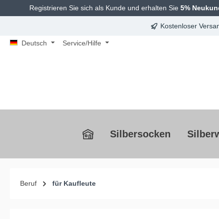
Registrieren Sie sich als Kunde und erhalten Sie
5% Neukun
springen
Zur Hauptnavigation springen
Kostenloser Versan
Deutsch
Service/Hilfe
Silbersocken
Silber
Beruf
für Kaufleute