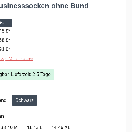
Businesssocken ohne Bund
is
45 €*
68 €*
91 €*
. zzgl. Versandkosten
gbar, Lieferzeit: 2-5 Tage
hlen
and
Schwarz
on ist zurzeit nicht verfügbar.)
auswählen
en
38-40 M
41-43 L
44-46 XL