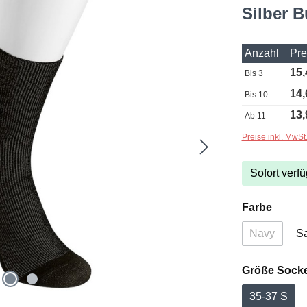
Silber 
Anzahl
Pre
15,
Bis
3
14,
Bis
10
13,
Ab
11
Preise inkl. MwSt
Sofort verfü
auswä
Farbe
Navy
S
(Diese Opti
Größe Sock
35-37 S