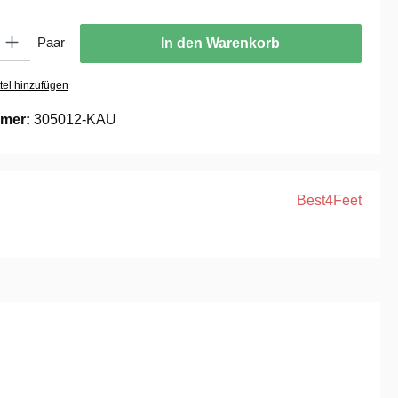
ib den gewünschten Wert ein oder benutze die Schaltflächen um die Anzahl zu er
Paar
In den Warenkorb
tel hinzufügen
mer:
305012-KAU
Best4Feet