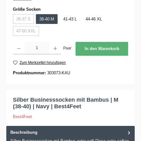
auswählen
Größe Socken
35-37 S
38-40 M
41-43 L
44-46 XL
(Diese Option ist zurzeit nicht verfügbar.)
47-50 XXL
(Diese Option ist zurzeit nicht verfügbar.)
Produkt Anzahl: Gib den gewünschten Wert ein oder benutze die Schaltflächen um die 
Paar
In den Warenkorb
Zum Merkzettel hinzufügen
Produktnummer:
303073-KAU
Silber Businesssocken mit Bambus | M
(38-40) | Navy | Best4Feet
Best4Feet
Beschreibung
Silber Businesssocken mit Bambus extra soft Diese extra soften