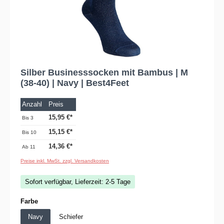
Silber Businesssocken mit Bambus | M
(38-40) | Navy | Best4Feet
Anzahl
Preis
15,95 €*
Bis
3
15,15 €*
Bis
10
14,36 €*
Ab
11
Preise inkl. MwSt. zzgl. Versandkosten
Sofort verfügbar, Lieferzeit: 2-5 Tage
auswählen
Farbe
Navy
Schiefer