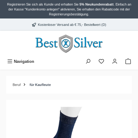
Registrieren Sie sich als Kunde und erhalten Sie
5% Neukundenrabatt
. Einfach an
alt springen
der Kasse "Kundenkonto anlegen" aktivieren, Sie erhalten den Rabattcode mit der
Registrierungsbestätigung.
Kostenloser Versand ab € 75,- Bestellwert (D)
Navigation
Beruf
für Kaufleute
Bildergalerie überspringen