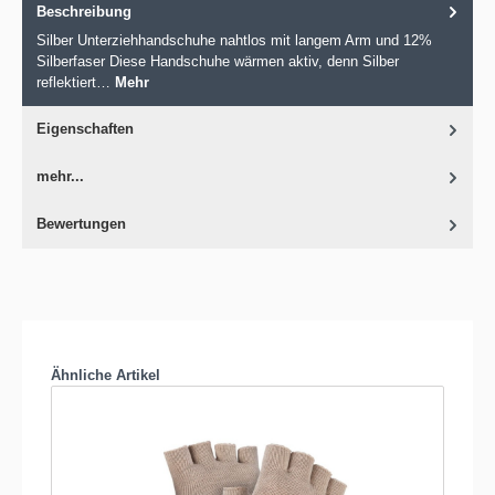
Beschreibung
Silber Unterziehhandschuhe nahtlos mit langem Arm und 12%
Silberfaser Diese Handschuhe wärmen aktiv, denn Silber
reflektiert…
Mehr
Eigenschaften
mehr...
Bewertungen
Produktgalerie überspringen
Ähnliche Artikel