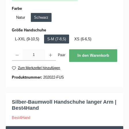
auswählen
Farbe
Natur
Schwarz
auswählen
Größe Handschuhe
L-XXL (9-10,5)
S-M (7-8,5)
XS (6-6,5)
Produkt Anzahl: Gib den gewünschten Wert ein oder benutze die Schaltflächen um die 
Paar
In den Warenkorb
Zum Merkzettel hinzufügen
Produktnummer:
202022-FUS
Silber-Baumwoll Handschuhe langer Arm |
Best4Hand
Best4Hand