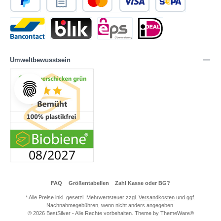
Umweltbewusstsein
FAQ
Größentabellen
Zahl Kasse oder BG?
* Alle Preise inkl. gesetzl. Mehrwertsteuer zzgl.
Versandkosten
und ggf.
Nachnahmegebühren, wenn nicht anders angegeben.
© 2026 BestSilver - Alle Rechte vorbehalten. Theme by
ThemeWare®