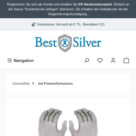
Registrieren Sie sich als Kunde und erhalten Sie
5% Neukundenrabatt
. Einfach an
alt springen
der Kasse "Kundenkonto anlegen" aktivieren, Sie erhalten den Rabattcode mit der
Registrierungsbestätigung.
Kostenloser Versand ab € 75,- Bestellwert (D)
Navigation
Gesundheit
bei Frieren/Schwitzen
Bildergalerie überspringen