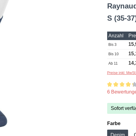
Raynaud
S (35-37
Anzahl
Pre
15,
Bis
3
15,
Bis
10
14,
Ab
11
Preise inkl. MwSt
Durchschnittl
6 Bewertung
Sofort verfü
auswä
Farbe
Denim
G