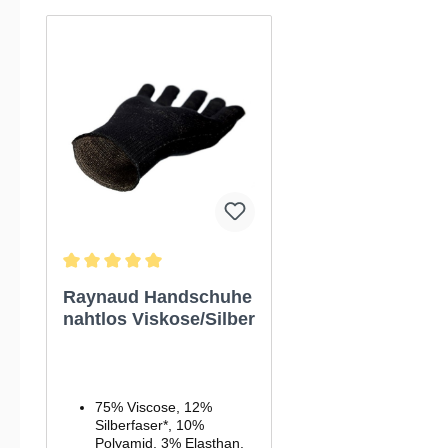
Produktgalerie überspringen
Durchschnittliche Bewertung von 5 von 5 Sternen
Raynaud Handschuhe
nahtlos Viskose/Silber
75% Viscose, 12%
Silberfaser*, 10%
Polyamid, 3% Elasthan.