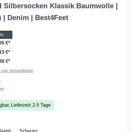
 Silbersocken Klassik Baumwolle |
) | Denim | Best4Feet
is
95 €*
15 €*
36 €*
. zzgl. Versandkosten
iche Bewertung von 4.3 von 5 Sternen
en
gbar, Lieferzeit: 2-5 Tage
hlen
ranit
Schwarz