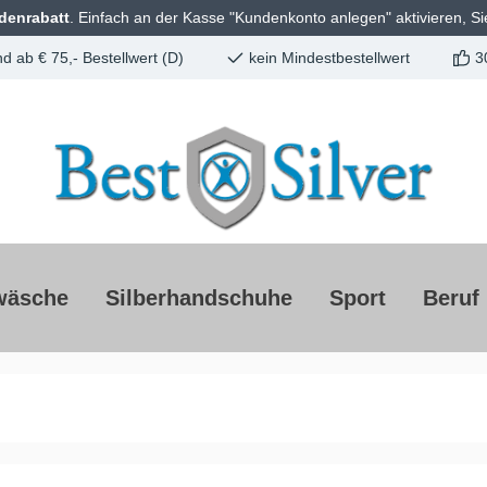
denrabatt
. Einfach an der Kasse "Kundenkonto anlegen" aktivieren, Si
d ab € 75,- Bestellwert (D)
kein Mindestbestellwert
3
wäsche
Silberhandschuhe
Sport
Beruf