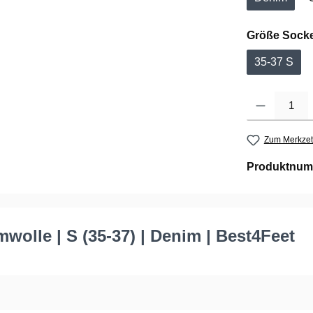
Größe Sock
35-37 S
Produkt Anzahl: G
Zum Merkzet
Produktnum
olle | S (35-37) | Denim | Best4Feet