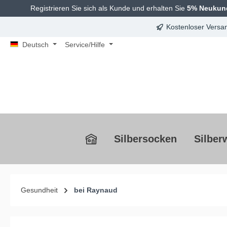
Registrieren Sie sich als Kunde und erhalten Sie
5% Neukun
springen
Zur Hauptnavigation springen
Kostenloser Versan
Deutsch
Service/Hilfe
Silbersocken
Silber
Gesundheit
bei Raynaud