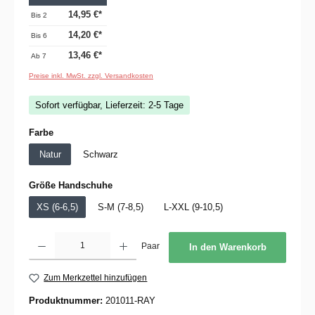
14,95 €*
Bis
2
14,20 €*
Bis
6
13,46 €*
Ab
7
Preise inkl. MwSt. zzgl. Versandkosten
Sofort verfügbar, Lieferzeit: 2-5 Tage
auswählen
Farbe
Natur
Schwarz
auswählen
Größe Handschuhe
XS (6-6,5)
S-M (7-8,5)
L-XXL (9-10,5)
Produkt Anzahl: Gib den gewünschten Wert ein oder benutze die Schaltflächen um die 
Paar
In den Warenkorb
Zum Merkzettel hinzufügen
Produktnummer:
201011-RAY