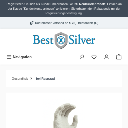
Registrieren Sie sich als Kunde und erhalten Sie
5% Neukundenrabatt
. Einfach an
alt springen
der Kasse "Kundenkonto anlegen" aktivieren, Sie erhalten den Rabattcode mit der
Registrierungsbestätigung.
Kostenloser Versand ab € 75,- Bestellwert (D)
Navigation
Gesundheit
bei Raynaud
Bildergalerie überspringen