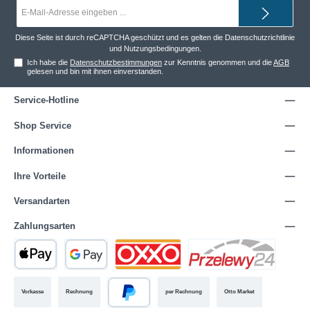
E-
Mail-
Adresse*
Diese Seite ist durch reCAPTCHA geschützt und es gelten die
Datenschutzrichtlinie
und
Nutzungsbedingungen
.
Ich habe die
Datenschutzbestimmungen
zur Kenntnis genommen und die
AGB
gelesen und bin mit ihnen einverstanden.
Service-Hotline
Shop Service
Informationen
Ihre Vorteile
Versandarten
Zahlungsarten
Vorkasse
Rechnung
per Rechnung
Otto Market