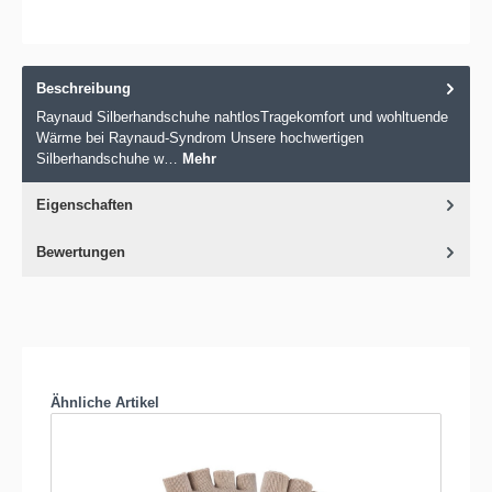
Beschreibung
Raynaud Silberhandschuhe nahtlosTragekomfort und wohltuende
Wärme bei Raynaud-Syndrom Unsere hochwertigen
Silberhandschuhe w…
Mehr
Eigenschaften
Bewertungen
Produktgalerie überspringen
Ähnliche Artikel