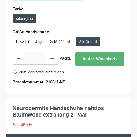
auswählen
Farbe
silbergrau
auswählen
Größe Handschuhe
L-XXL (9-10,5)
S-M (7-8,5)
XS (6-6,5)
Produkt Anzahl: Gib den gewünschten Wert ein oder benutze die Schaltflächen um die 
Packg.
In den Warenkorb
Zum Merkzettel hinzufügen
Produktnummer:
210041-NEU
Neurodermits Handschuhe nahtlos
Baumwolle extra lang 2 Paar
Best4Body