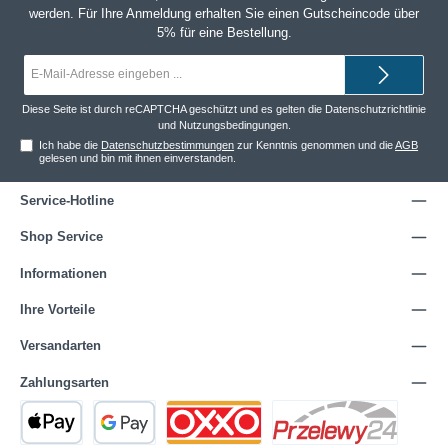
werden. Für Ihre Anmeldung erhalten Sie einen Gutscheincode über
5% für eine Bestellung.
E-
Mail-
Adresse*
Diese Seite ist durch reCAPTCHA geschützt und es gelten die
Datenschutzrichtlinie
und
Nutzungsbedingungen
.
Ich habe die
Datenschutzbestimmungen
zur Kenntnis genommen und die
AGB
gelesen und bin mit ihnen einverstanden.
Service-Hotline
Shop Service
Informationen
Ihre Vorteile
Versandarten
Zahlungsarten