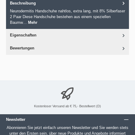
Beschreibung
Neurodermitis Handschuhe nahtlos, extra lang, mit 8% Silberfaser
2 Paar Diese Handschuhe bestehen aus einem speziellen
Baumw…
Mehr
Eigenschaften
Bewertungen
Kostenloser Versand ab € 75,- Bestellwert (D)
Newsletter
Abonnieren Sie jetzt einfach unseren Newsletter und Sie werden stets
unter den Ersten sein, über neue Produkte und Angebote informiert