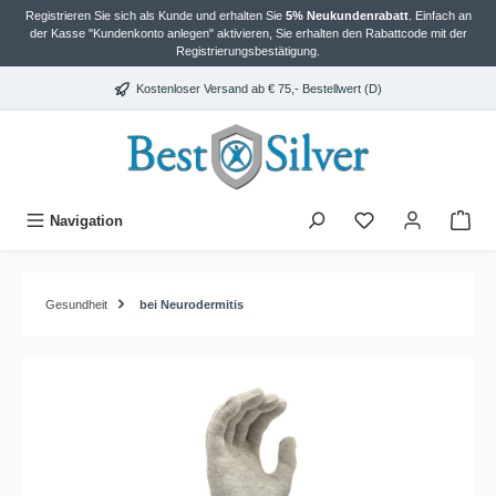
Registrieren Sie sich als Kunde und erhalten Sie
5% Neukundenrabatt
. Einfach an
alt springen
der Kasse "Kundenkonto anlegen" aktivieren, Sie erhalten den Rabattcode mit der
Registrierungsbestätigung.
Kostenloser Versand ab € 75,- Bestellwert (D)
Navigation
Gesundheit
bei Neurodermitis
Bildergalerie überspringen