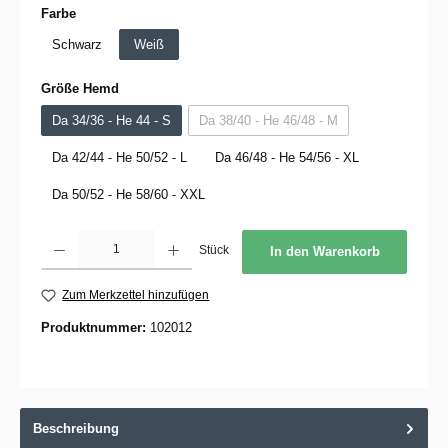
auswählen
Farbe
Schwarz
Weiß
auswählen
Größe Hemd
Da 34/36 - He 44 - S
Da 38/40 - He 46/48 - M
(Diese Option ist zurzeit nicht verfügb
Da 42/44 - He 50/52 - L
Da 46/48 - He 54/56 - XL
Da 50/52 - He 58/60 - XXL
Produkt Anzahl: Gib den gewünschten Wert ein oder benutze die Schaltflächen um die 
Stück
In den Warenkorb
Zum Merkzettel hinzufügen
Produktnummer:
102012
Beschreibung