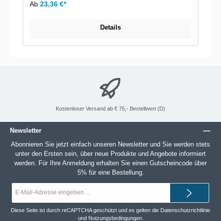
Ab
23,36 €*
Details
Kostenloser Versand ab € 75,- Bestellwert (D)
Newsletter
Abonnieren Sie jetzt einfach unseren Newsletter und Sie werden stets
unter den Ersten sein, über neue Produkte und Angebote informiert
werden. Für Ihre Anmeldung erhalten Sie einen Gutscheincode über
5% für eine Bestellung.
E-
Mail-
Adresse*
Diese Seite ist durch reCAPTCHA geschützt und es gelten die
Datenschutzrichtlinie
und
Nutzungsbedingungen
.