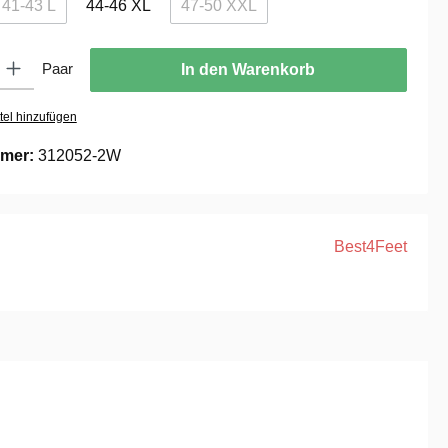
41-43 L
44-46 XL
47-50 XXL
(Diese Option ist zurzeit nicht verfügbar.)
(Diese Option ist zurzeit nicht verfüg
ib den gewünschten Wert ein oder benutze die Schaltflächen um die Anzahl zu er
Paar
In den Warenkorb
tel hinzufügen
mer:
312052-2W
Best4Feet