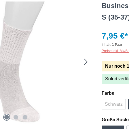
Busines
S (35-37
7,95 €*
Inhalt:
1 Paar
Preise inkl. MwSt
Nur noch 10
Sofort verfü
auswä
Farbe
Schwarz
(Diese Op
Größe Sock