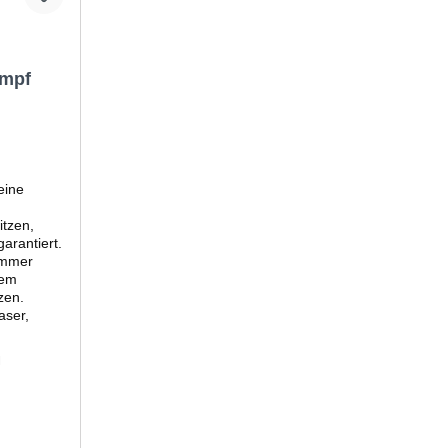
 Bewertung von 5 von 5 Sternen
umpf
eine
itzen,
arantiert.
immer
gem
zen.
aser,
M
iker.
en in der
Union