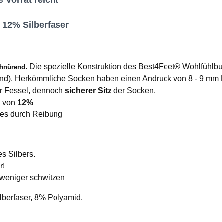
 Vorrat reicht
 12% Silberfaser
. Die spezielle Konstruktion des Best4Feet® Wohlfühlbu
chnürend
gland). Herkömmliche Socken haben einen Andruck von 8 - 9 mm 
r Fessel, dennoch
sicherer Sitz
der Socken.
l von
12%
es durch Reibung
s Silbers.
r!
 weniger schwitzen
berfaser, 8% Polyamid.