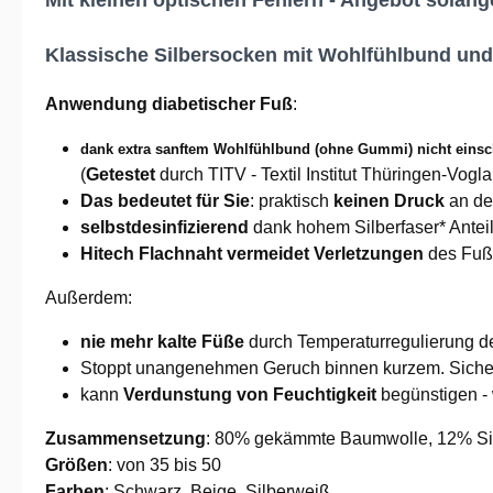
Mit kleinen optischen Fehlern - Angebot solange
Klassische Silbersocken mit Wohlfühlbund und
Anwendung
diabetischer Fuß
:
dank extra sanftem Wohlfühlbund (ohne Gummi) nicht eins
(
Getestet
durch TITV - Textil Institut Thüringen-Vo
Das bedeutet für Sie
: praktisch
keinen Druck
an de
selbstdesinfizierend
dank hohem Silberfaser* Antei
Hitech
Flachnaht
vermeidet Verletzungen
des Fuß
Außerdem:
nie mehr kalte Füße
durch Temperaturregulierung de
Stoppt unangenehmen Geruch binnen kurzem. Siche
kann
Verdunstung von Feuchtigkeit
begünstigen -
Zusammensetzung
: 80% gekämmte Baumwolle, 12% Sil
Größen
: von 35 bis 50
Farben
: Schwarz, Beige, Silberweiß