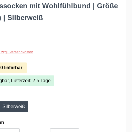
ssocken mit Wohlfühlbund | Größe
) | Silberweiß
. zzgl. Versandkosten
 lieferbar.
gbar, Lieferzeit: 2-5 Tage
hlen
Silberweiß
tion ist zurzeit nicht verfügbar.)
auswählen
en