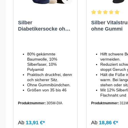
Durchschnittliche
Silber
Silber Vitalstr
Diabetikersocke ohne
ohne Gummi
Bund
80% gekämmte
Hilft schwere B
Baumwolle, 10%
vermeiden.
Silberfaser, 10%
Reduziert schw
Polyamid
stoppt Geruch g
Praktisch druckfrei, denn
Hält die Füße 
och sicherer Sitz.
warm. Bei lan
Ohne Gummibündchen.
stehen oder sit
Größen von 35 bis 46
Mit 12% Silberf
Flachnaht und
Wohlfühlbund.
Produktnummer:
305M-DIA
Produktnummer:
311
Ideal für Diabet
Zu fairen Löhn
Europäischen 
hergestellt.
Ab
13,91 €*
Ab
18,86 €*