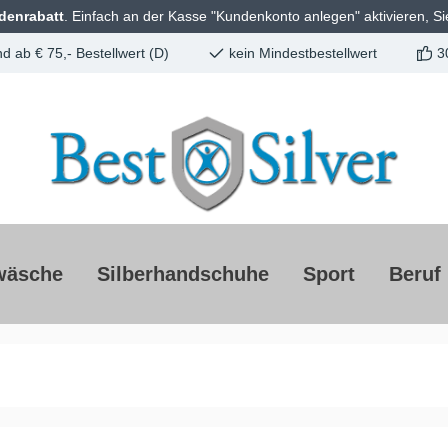
denrabatt
. Einfach an der Kasse "Kundenkonto anlegen" aktivieren, Si
d ab € 75,- Bestellwert (D)
kein Mindestbestellwert
3
wäsche
Silberhandschuhe
Sport
Beruf