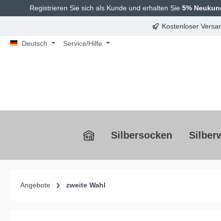
Registrieren Sie sich als Kunde und erhalten Sie
5% Neukun
springen
Zur Hauptnavigation springen
Kostenloser Versan
Deutsch
Service/Hilfe
Silbersocken
Silber
Angebote
zweite Wahl