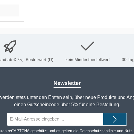
nd ab € 75,- Bestellwert (D)
kein Mindestbestellwert
30 Tag
Newsletter
werden stets unter den Ersten sein, über neue Produkte und An
einen Gutscheincode über 5% für eine Bestellung.
E-
Mail-
Adresse*
durch reCAPTCHA geschützt und es gelten die
Datenschutzrichtlinie
und
Nutz