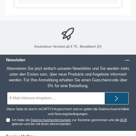
Kostenloser Versand ab € 75,- Bestellwert (D)
Newsletter
Abonnieren Sie jetzt einfach unseren Newsletter und Sie werden stets
unter den Ersten sein, über neue Produkte und Angebote informiert
werden. Für Ihre Anmeldung erhalten Sie einen Gutscheincode über
5% für eine Bestellung.
E-
Mail-
Adresse*
Diese Seite ist durch reCAPTCHA geschützt und es gelten die
Datenschutzrichtlinie
und
Nutzungsbedingungen
.
Ich habe die
Datenschutzbestimmungen
zur Kenntnis genommen und die
AGB
gelesen und bin mit ihnen einverstanden.