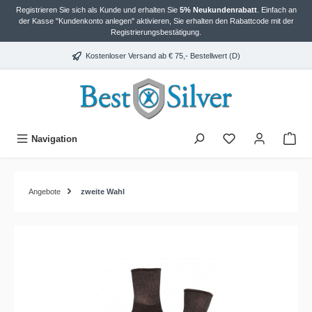
Registrieren Sie sich als Kunde und erhalten Sie
5% Neukundenrabatt
. Einfach an
alt springen
der Kasse "Kundenkonto anlegen" aktivieren, Sie erhalten den Rabattcode mit der
Registrierungsbestätigung.
Kostenloser Versand ab € 75,- Bestellwert (D)
Navigation
Angebote
zweite Wahl
Bildergalerie überspringen