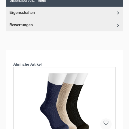
Silberfaser An…
Mehr
Eigenschaften
Bewertungen
Produktgalerie überspringen
Ähnliche Artikel