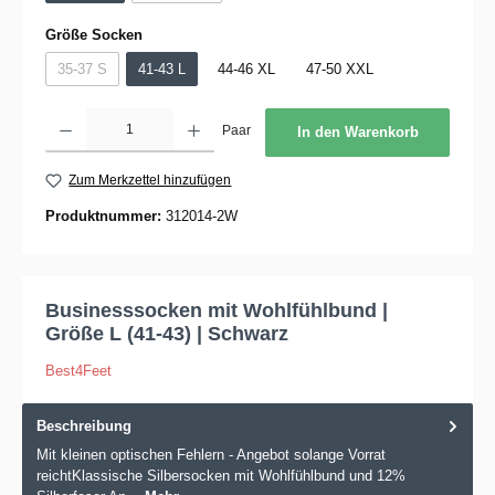
auswählen
Größe Socken
35-37 S
41-43 L
44-46 XL
47-50 XXL
(Diese Option ist zurzeit nicht verfügbar.)
Produkt Anzahl: Gib den gewünschten Wert ein oder benutze die Schaltflächen um die 
Paar
In den Warenkorb
Zum Merkzettel hinzufügen
Produktnummer:
312014-2W
Businesssocken mit Wohlfühlbund |
Größe L (41-43) | Schwarz
Best4Feet
Beschreibung
Mit kleinen optischen Fehlern - Angebot solange Vorrat
reichtKlassische Silbersocken mit Wohlfühlbund und 12%